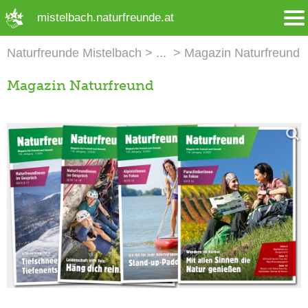
➜ Hauptregion der Seite anspringen
mistelbach.naturfreunde.at
Naturfreunde Mistelbach
Magazin Naturfreund
Magazin Naturfreund