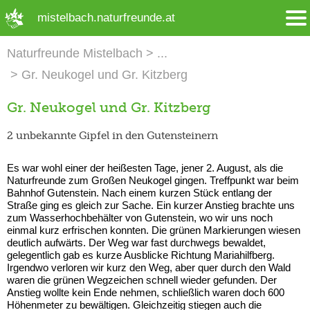
➜ Hauptregion der Seite anspringen
mistelbach.naturfreunde.at
Naturfreunde Mistelbach
Gr. Neukogel und Gr. Kitzberg
Gr. Neukogel und Gr. Kitzberg
2 unbekannte Gipfel in den Gutensteinern
Es war wohl einer der heißesten Tage, jener 2. August, als die
Naturfreunde zum Großen Neukogel gingen. Treffpunkt war beim
Bahnhof Gutenstein. Nach einem kurzen Stück entlang der
Straße ging es gleich zur Sache. Ein kurzer Anstieg brachte uns
zum Wasserhochbehälter von Gutenstein, wo wir uns noch
einmal kurz erfrischen konnten. Die grünen Markierungen wiesen
deutlich aufwärts. Der Weg war fast durchwegs bewaldet,
gelegentlich gab es kurze Ausblicke Richtung Mariahilfberg.
Irgendwo verloren wir kurz den Weg, aber quer durch den Wald
waren die grünen Wegzeichen schnell wieder gefunden. Der
Anstieg wollte kein Ende nehmen, schließlich waren doch 600
Höhenmeter zu bewältigen. Gleichzeitig stiegen auch die