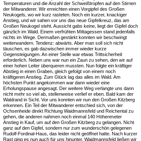
Temperaturen und die Anzahl der Schweißtropfen auf den Stirnen
der Mitwanderer. Wir erreichten einen Vorgipfel des Großen
Neukogels, wo wir kurz rasteten. Noch ein kurzer, knackiger
Anstieg, und wir sahen vor uns das neue Gipfelkreuz, das am
Großen Neukogel steht. Aussicht gabs keine, liegt der Gipfel doch
gänzlich im Wald. Einem verfrühten Mittagessen stand jedenfalls
nichts im Wege. Dermaßen gestärkt konnten wir beschwingt
weiterwandern. Tendenz: abwärts. Aber man soll sich nicht
täuschen, es gab dazwischen immer wieder kurze
Gegensteigungen. An einer Stelle war etwas Trittsicherheit
erforderlich. Neben uns war nun ein Zaun zu sehen, den wir auf
einer hohen Leiter überqueren mussten. Nun folgte ein kräftiger
Abstieg in einen Graben, gleich gefolgt von einem noch
kräftigeren Anstieg. Zum Glück lag das alles im Wald. Am
höchsten Punkt angekommen war dann wieder eine
Erholungspause angesagt. Der weitere Weg verlangte uns dann
nicht mehr so viel ab, stellenweise verlief er eben. Bald kam der
Waldrand in Sicht. Vor uns konnten wir nun den Großen Kitzberg
erkennen. Ein Teil der Mitwanderer entschied sich, von der
Ochsenheide direkt Richtung Waidmannsfeld und Reichental zu
gehen, die anderen nahmen noch einmal 140 Höhenmeter
Anstieg in Kauf, um auf den Großen Kitzberg zu gelangen. Nicht
ganz auf den Gipfel, sondern nur zum wunderschön gelegenen
Rudolf-Fordinal-Haus, das leider nicht geöffnet hatte. Nach kurzer
Rast ging es nun auch für uns hinunter, Waidmannsfeld ließen wir