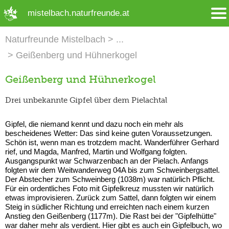
➜ Hauptregion der Seite anspringen
mistelbach.naturfreunde.at
Naturfreunde Mistelbach
Geißenberg und Hühnerkogel
Geißenberg und Hühnerkogel
Drei unbekannte Gipfel über dem Pielachtal
Gipfel, die niemand kennt und dazu noch ein mehr als
bescheidenes Wetter: Das sind keine guten Voraussetzungen.
Schön ist, wenn man es trotzdem macht. Wanderführer Gerhard
rief, und Magda, Manfred, Martin und Wolfgang folgten.
Ausgangspunkt war Schwarzenbach an der Pielach. Anfangs
folgten wir dem Weitwanderweg 04A bis zum Schweinbergsattel.
Der Abstecher zum Schweinberg (1038m) war natürlich Pflicht.
Für ein ordentliches Foto mit Gipfelkreuz mussten wir natürlich
etwas improvisieren. Zurück zum Sattel, dann folgten wir einem
Steig in südlicher Richtung und erreichten nach einem kurzen
Anstieg den Geißenberg (1177m). Die Rast bei der "Gipfelhütte"
war daher mehr als verdient. Hier gibt es auch ein Gipfelbuch, wo